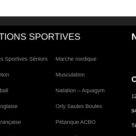
TIONS SPORTIVES
és Sportives Séniors
Marche nordique
nton
Musculation
C
ball
Natation – Aquagym
1
nglaise
Orly Saules Boules
9
rançaise
Pétanque ACBO
Té