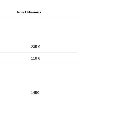
Non Orlysiens
235 €
118 €
145€