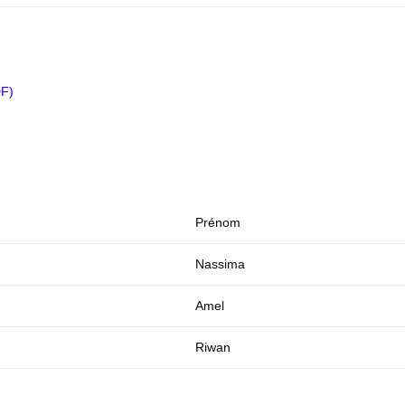
DF)
Prénom
Nassima
Amel
Riwan