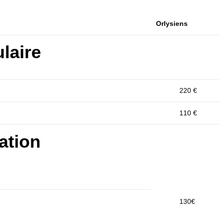
Orlysiens
laire
220 €
110 €
ation
130€