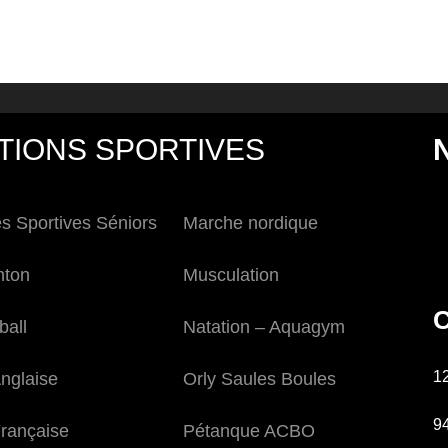
TIONS SPORTIVES
és Sportives Séniors
Marche nordique
nton
Musculation
C
ball
Natation – Aquagym
1
nglaise
Orly Saules Boules
9
rançaise
Pétanque ACBO