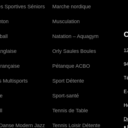
és Sportives Séniors
Marche nordique
nton
Musculation
C
ball
Natation – Aquagym
1
nglaise
Orly Saules Boules
9
rançaise
Pétanque ACBO
Té
s Multisports
Sport Détente
E-
e
Sport-santé
Ho
l
Tennis de Table
Du
Danse Modern Jazz
Tennis Loisir Détente
♦ 