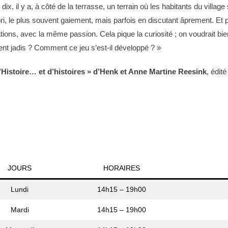
ix, il y a, à côté de la terrasse, un terrain où les habitants du villag
i, le plus souvent gaiement, mais parfois en discutant âprement. Et pui
tions, avec la même passion. Cela pique la curiosité ; on voudrait bie
aient jadis ? Comment ce jeu s’est-il développé ? »
’Histoire… et d’histoires » d’Henk et Anne Martine Reesink
, édit
JOURS
HORAIRES
Lundi
14h15 – 19h00
Mardi
14h15 – 19h00