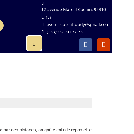
12 avenue Marcel Cachin, 94310
ORLY
avenir.sportif.dorly@gmail.com
(+33)9 54 50 37 73
 par des platanes, on goûte enfin le repos et le