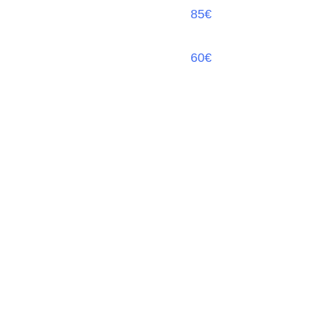
85€
60€