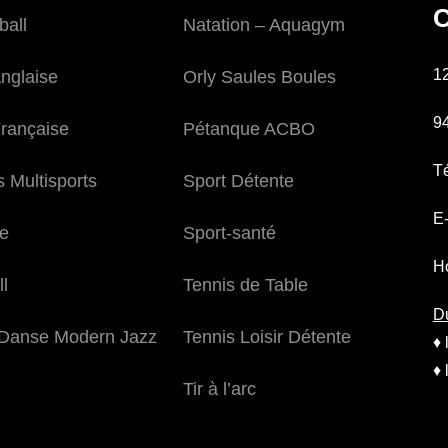
C
ball
Natation – Aquagym
1
nglaise
Orly Saules Boules
9
rançaise
Pétanque ACBO
Té
s Multisports
Sport Détente
E-
e
Sport-santé
Ho
l
Tennis de Table
Du
Danse Modern Jazz
Tennis Loisir Détente
♦ 
♦ 
Tir à l’arc