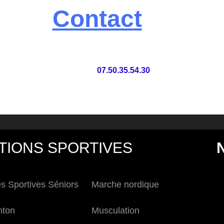
Contact
07.50.35.54.30
TIONS SPORTIVES
és Sportives Séniors
Marche nordique
nton
Musculation